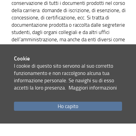
conservazione di tutti i documenti prodotti nel corso
della carriera: domande di iscrizione, di esenzione, di
concessione, di certificazione, ecc. Si tratta di
documentazione prodotta o raccolta dalle segreterie
studenti, dagli organi collegiali e da altri uffici
dell’amministrazione, ma anche da enti diversi come
scuole, Comuni e uffici fiscali, oppure da persone
private, come i familiari. Su questo tema vedi
Cookie
Massimario di selezione dei documenti inerenti al
I cookie di questo sito servono al suo corretto
fascicolo di personale universitario, Vol. 2, I quaderni di
funzionamento e non raccolgono alcuna tua
UniDOC, EUT Edizioni Università di Trieste, 2014, 155
informazione personale. Se navighi su di esso
p.
accetti la loro presenza.
Maggiori informazioni
-
Fascicoli personali studenti
Vedi Serie:
registri
i
, divisi per Facoltà, sono composti da una
pagina dedicata a ciascuno studente, con
Ho capito
l'annorazione: dei dati anagrafici; la data di
immatricolazione; il numero di matricola; la scuola di
provenienza; le tasse riferite a ciascun anno di corso; i
corsi previsti e relativi insegnanti; gli esami sostenuti