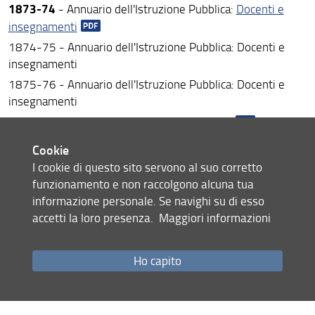
1873-74
- Annuario dell'Istruzione Pubblica:
Docenti e
insegnamenti
1874-75 - Annuario dell'Istruzione Pubblica: Docenti e
insegnamenti
1875-76 - Annuario dell'Istruzione Pubblica: Docenti e
insegnamenti
1876-77
- Annuario Istituto:
Organi direttivi
; Sez.
Filologia e filosofia
; Sez.
Medicina e chirurgia
; Sez.
Cookie
Scienze fisiche e naturali
; Studenti
iscritti
e
I cookie di questo sito servono al suo corretto
promossi
funzionamento e non raccolgono alcuna tua
1877-78
- Annuario Istituto:
Organi direttivi
;
informazione personale. Se navighi su di esso
Sez.
Filologia e filosofia
; Sez.
Medicina e chirurgia
;
accetti la loro presenza.
Maggiori informazioni
Sez.
Scienze fisiche e naturali
; Studenti
iscritti
e
promossi
Ho capito
1878-79
- Annuario Istituto:
Organi direttivi
;
Sez.
Filologia e filosofia
; Sez.
Medicina e chirurgia
;
Sez.
Scienze fisiche e naturali
; Studenti
iscritti