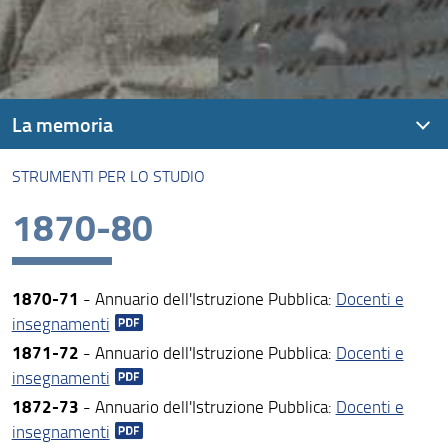
La memoria
STRUMENTI PER LO STUDIO
La storia della formazione superiore a Firenze
1870-80
Ritratti
Strumenti per lo studio
1870-71
- Annuario dell'Istruzione Pubblica:
Docenti e
Ricerche svolte
insegnamenti
1871-72
- Annuario dell'Istruzione Pubblica:
Docenti e
insegnamenti
1872-73
- Annuario dell'Istruzione Pubblica:
Docenti e
insegnamenti